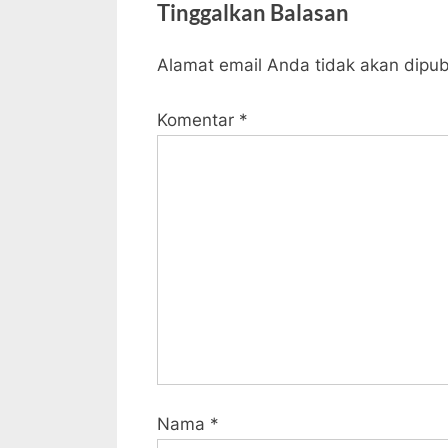
pos
Tinggalkan Balasan
e
v
Alamat email Anda tidak akan dipub
i
o
Komentar
*
u
s
P
o
s
t
:
Nama
*