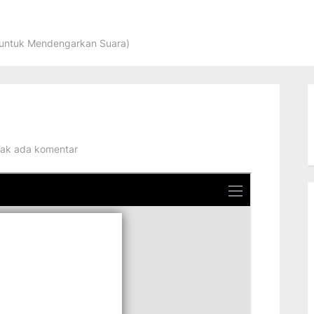
 untuk Mendengarkan Suara)
pada
ak ada komentar
Kayan
Si
Layang-
Layang