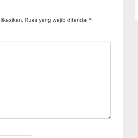
x
t
likasikan.
Ruas yang wajib ditandai
*
P
o
s
t
: