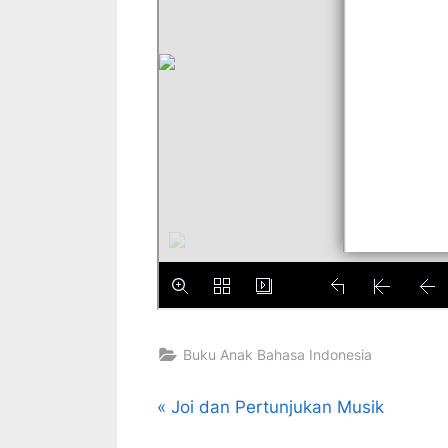
Buku Anak Bahasa Indonesia
Navigasi
P
Joi dan Pertunjukan Musik
r