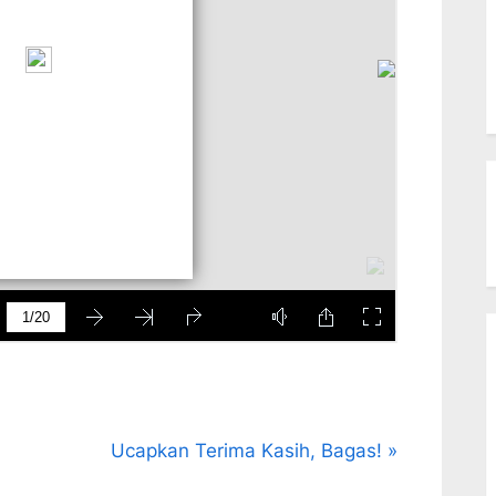
N
Ucapkan Terima Kasih, Bagas!
e