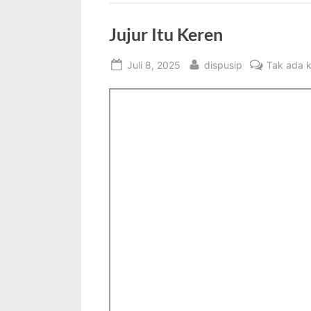
Jujur Itu Keren
Posted
By
Juli 8, 2025
dispusip
Tak ada 
on