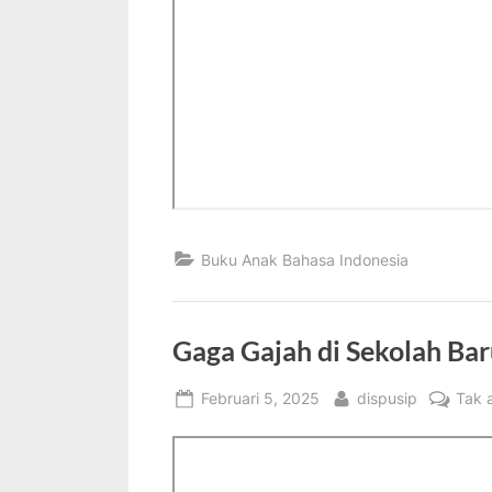
Buku Anak Bahasa Indonesia
Gaga Gajah di Sekolah Ba
Posted
By
Februari 5, 2025
dispusip
Tak 
on