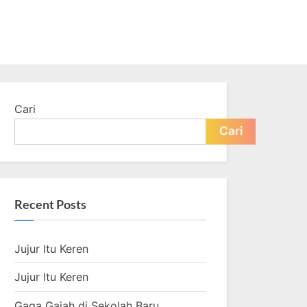
Cari
Cari
Recent Posts
Jujur Itu Keren
Jujur Itu Keren
Gaga Gajah di Sekolah Baru