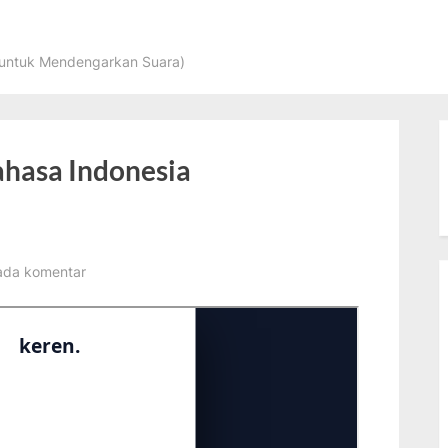
 untuk Mendengarkan Suara)
hasa Indonesia
pada
ada komentar
Jujur
Itu
Keren