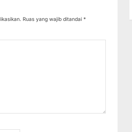
x
t
ikasikan.
Ruas yang wajib ditandai
*
P
o
s
t
: