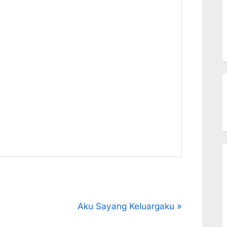
N
Aku Sayang Keluargaku
e